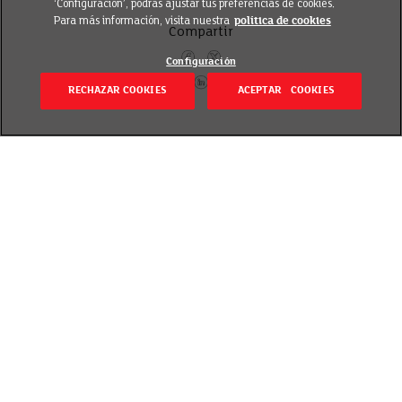
‘Configuración’, podrás ajustar tus preferencias de cookies.
Para más información, visita nuestra
política de cookies
Compartir
Configuración
RECHAZAR COOKIES
ACEPTAR COOKIES
Volver
Revisado el 23 septiembre 2020