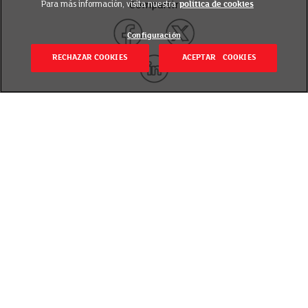
Para más información, visita nuestra
política de cookies
Compartir
Configuración
RECHAZAR COOKIES
ACEPTAR COOKIES
Volver
Revisado el 27 julio 2022
Lo que hay que hacer es
respetar al máximo la
condición, las
capacidades y las