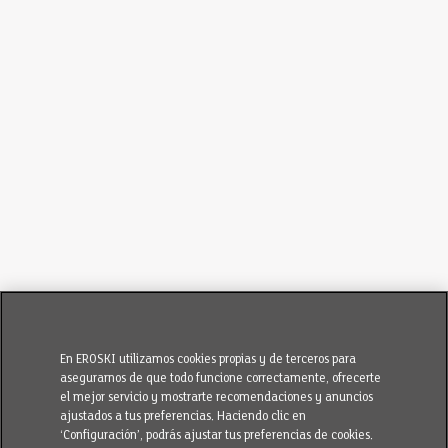
En EROSKI utilizamos cookies propias y de terceros para
asegurarnos de que todo funcione correctamente, ofrecerte
el mejor servicio y mostrarte recomendaciones y anuncios
ajustados a tus preferencias. Haciendo clic en
‘Configuración’, podrás ajustar tus preferencias de cookies.