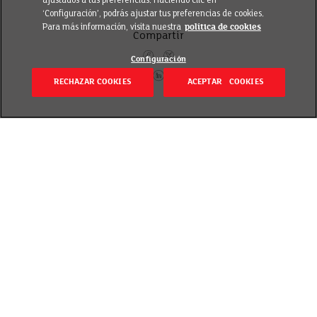
ajustados a tus preferencias. Haciendo clic en
‘Configuración’, podrás ajustar tus preferencias de cookies.
Para más información, visita nuestra
política de cookies
Compartir
Configuración
RECHAZAR COOKIES
ACEPTAR COOKIES
Volver
Revisado el 20 septiembre 2018
El té y el café, cuando se consumen sin azúcares
añadidos, ni se acompañan de galletas o bollería,
son dos bebidas muy beneficiosas para la salud.