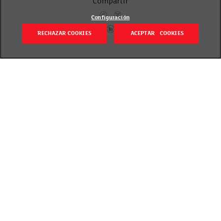
Compartir
Configuración
RECHAZAR COOKIES
ACEPTAR COOKIES
Volver
Revisado el 28 enero 2019
La legislación define qué es la carne fresca, los
preparados de carne y los productos cárnicos, y
desde 2014 se incorpora un nuevo concepto, el de
derivados cárnicos.
«Carne fresca», «Preparados de carne», «Productos