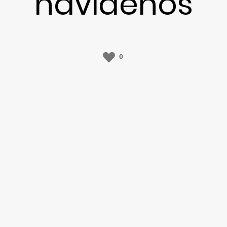
navideños
0