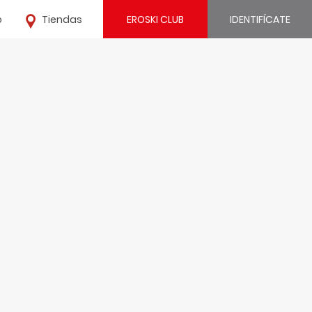
o
Tiendas
EROSKI CLUB
IDENTIFÍCATE
¿Ya estás registrado?
IDENTIFÍCATE
¿Eres nuevo?
REGÍSTRATE