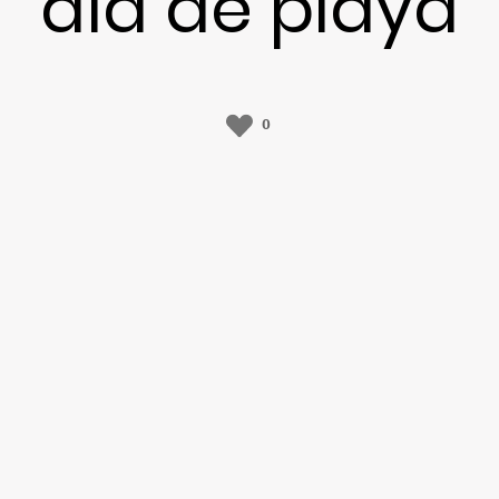
día de playa
0