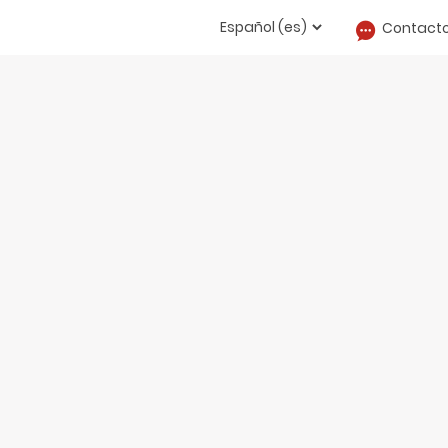
Contact