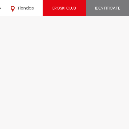
o
Tiendas
EROSKI CLUB
IDENTIFÍCATE
¿Ya estás registrado?
IDENTIFÍCATE
¿Eres nuevo?
REGÍSTRATE