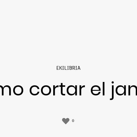
EKILIBRIA
o cortar el j
0