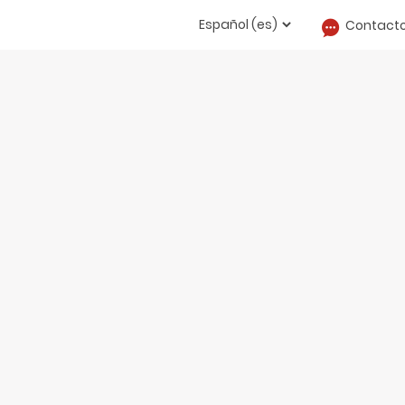
Contact