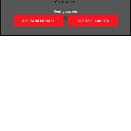
Compartir
Configuración
RECHAZAR COOKIES
ACEPTAR COOKIES
Volver
Revisado el 20 septiembre 2018
El pan debe ser fresco, ya que, si se congela una
barra antigua, al descongelarla, se romperá en
múltiples trozos y se desconchará.
El pan es uno de los alimentos más presentes en la
dieta europea y occidental, fundamental en