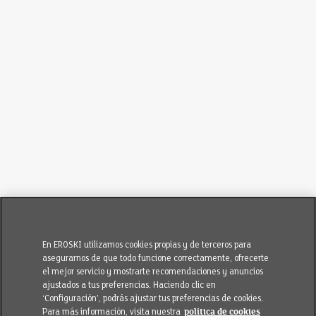
En EROSKI utilizamos cookies propias y de terceros para
asegurarnos de que todo funcione correctamente, ofrecerte
el mejor servicio y mostrarte recomendaciones y anuncios
ajustados a tus preferencias. Haciendo clic en
‘Configuración’, podrás ajustar tus preferencias de cookies.
Para más información, visita nuestra
política de cookies