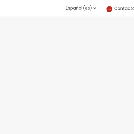
Contact