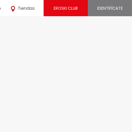
o
Tiendas
EROSKI CLUB
IDENTIFÍCATE
¿Ya estás registrado?
IDENTIFÍCATE
¿Eres nuevo?
REGÍSTRATE