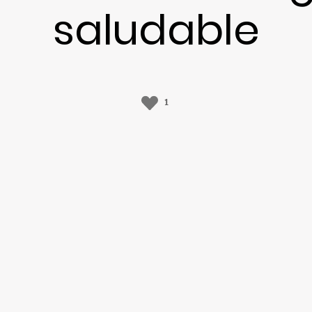
saludable
1