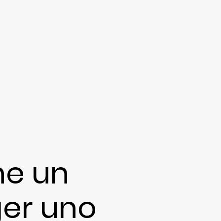
ne un
er uno