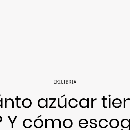
EKILIBRIA
nto azúcar tie
? Y cómo escog