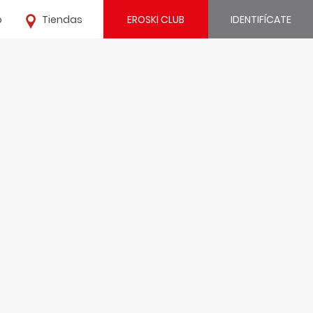
o
Tiendas
EROSKI CLUB
IDENTIFÍCATE
¿Ya estás registrado?
IDENTIFÍCATE
¿Eres nuevo?
REGÍSTRATE