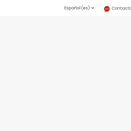
Contact