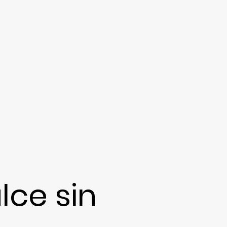
lce sin