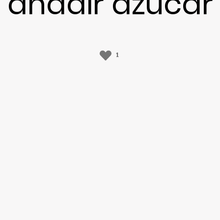
añadir azúcar
1