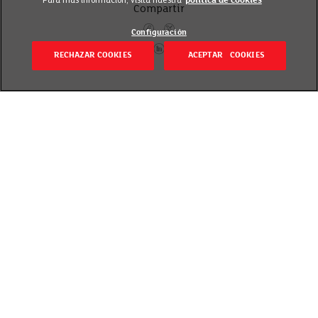
Para más información, visita nuestra
política de cookies
Compartir
Configuración
RECHAZAR COOKIES
ACEPTAR COOKIES
Volver
Revisado el 20 septiembre 2018
El consumo de anchoas reporta beneficios
reconocidos a la salud cardiovascular.
En primavera llega la anchoa del Cantábrico,
también conocida como boquerones, un pescado con
un agradable y suave sabor a mar, resultado en