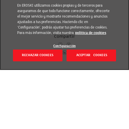
En EROSKI utilizamos cookies propias y de terceros para
asegurarnos de que todo funcione correctamente, ofrecerte
el mejor servicio y mostrarte recomendaciones y anuncios
ajustados a tus preferencias. Haciendo clic en
‘Configuración’, podrás ajustar tus preferencias de cookies.
Para más información, visita nuestra
política de cookies
Compartir
Configuración
RECHAZAR COOKIES
ACEPTAR COOKIES
Volver
Revisado el 20 septiembre 2018
Sus nutrientes se asimilan y aprovechan mejor que