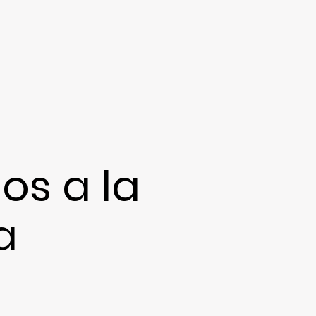
os a la
a