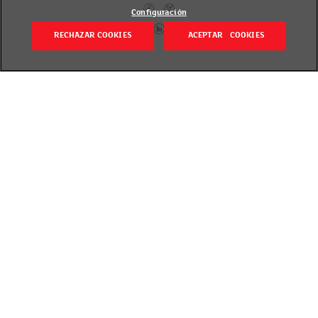
Configuración
RECHAZAR COOKIES
ACEPTAR COOKIES
Volver
Revisado el 20 septiembre 2018
Los nitratos de estas hortalizas, que en el cuerpo se
transforman en nitritos, pueden causar
metahemoglobinemia en los bebés expuestos a altas
cantidades de estas sustancias.
La Agencia Española de Consumo, Seguridad
Alimentaria y Nutrición (AECOSAN) indicó que no