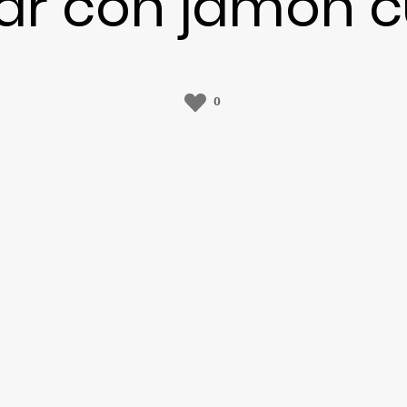
ar con jamón 
0