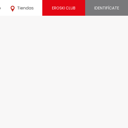
o
Tiendas
EROSKI CLUB
IDENTIFÍCATE
¿Ya estás registrado?
IDENTIFÍCATE
¿Eres nuevo?
REGÍSTRATE