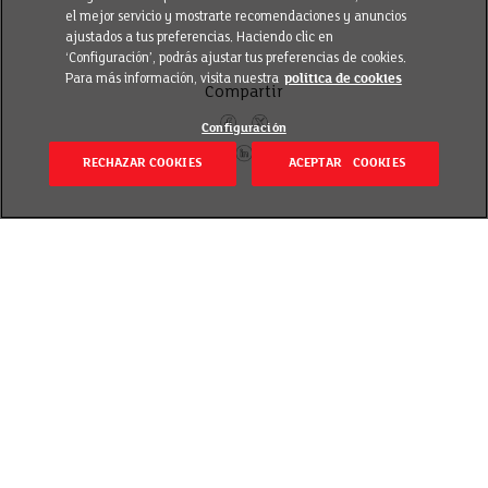
el mejor servicio y mostrarte recomendaciones y anuncios
ajustados a tus preferencias. Haciendo clic en
‘Configuración’, podrás ajustar tus preferencias de cookies.
Para más información, visita nuestra
política de cookies
Compartir
Configuración
RECHAZAR COOKIES
ACEPTAR COOKIES
Volver
Revisado el 20 septiembre 2018
Este plato tan diverso como antiguo ha
permanecido a lo largo de la historia como una de
las comidas básicas de innumerables pueblos y