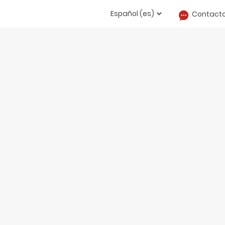
Contact