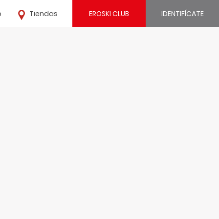
o
Tiendas
EROSKI CLUB
IDENTIFÍCATE
¿Ya estás registrado?
IDENTIFÍCATE
¿Eres nuevo?
REGÍSTRATE