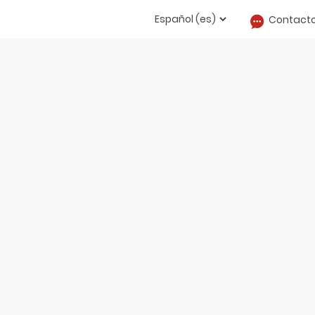
Contact