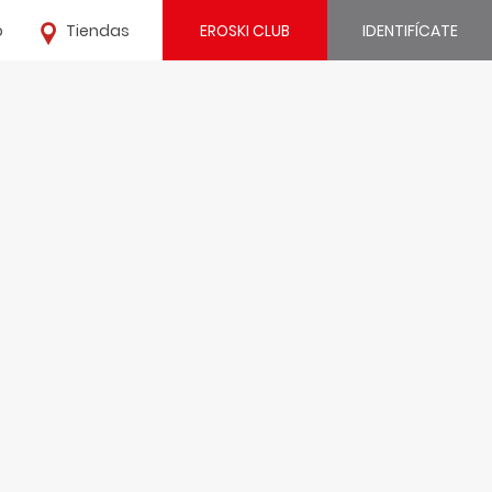
o
Tiendas
EROSKI CLUB
IDENTIFÍCATE
¿Ya estás registrado?
IDENTIFÍCATE
¿Eres nuevo?
REGÍSTRATE