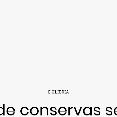
EKILIBRIA
de conservas 