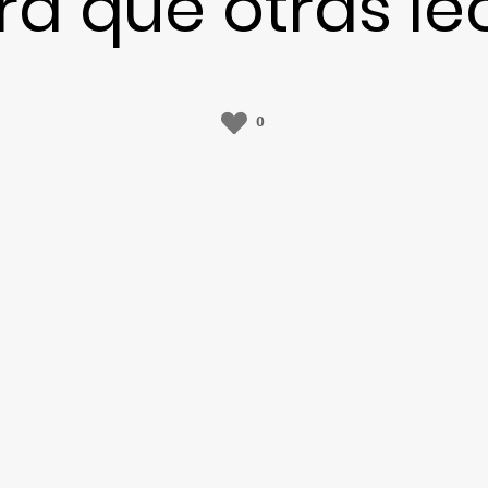
ra que otras le
0