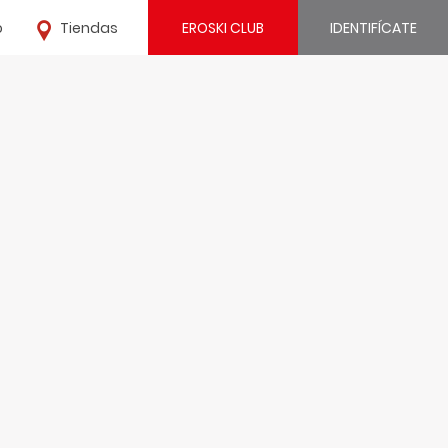
o
Tiendas
EROSKI CLUB
IDENTIFÍCATE
¿Ya estás registrado?
IDENTIFÍCATE
¿Eres nuevo?
REGÍSTRATE