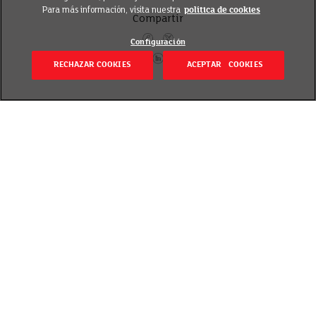
Para más información, visita nuestra
política de cookies
Compartir
Configuración
RECHAZAR COOKIES
ACEPTAR COOKIES
Volver
Revisado el 28 enero 2019
Las legumbres son los alimentos que más
flatulencias provocan, pero hay diversas maneras de
reducir las molestias sin dejar de comerlas.
Los alimentos que más gases producen son
las