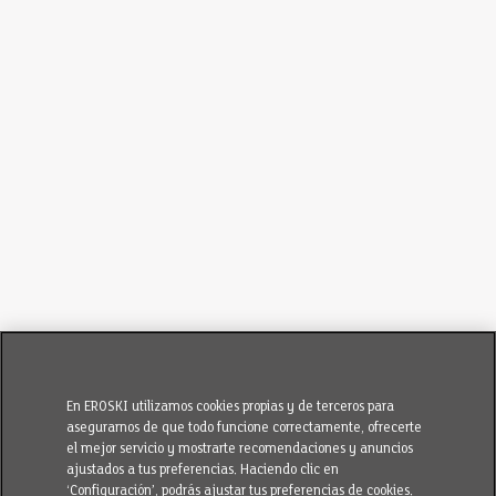
En EROSKI utilizamos cookies propias y de terceros para
asegurarnos de que todo funcione correctamente, ofrecerte
el mejor servicio y mostrarte recomendaciones y anuncios
ajustados a tus preferencias. Haciendo clic en
‘Configuración’, podrás ajustar tus preferencias de cookies.