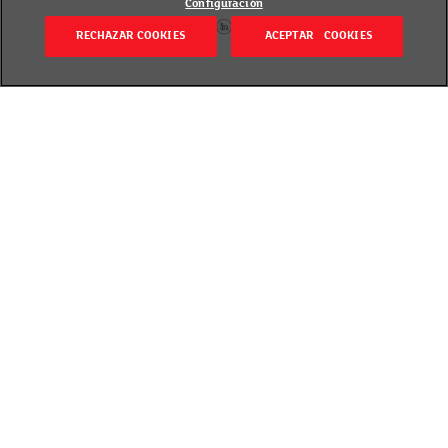
Configuración
RECHAZAR COOKIES
ACEPTAR COOKIES
Volver
Revisado el 20 septiembre 2018
Sabrosos y dulces, constituyen una buena
alternativa para incluirlos en el menú semanal
durante la primavera.
Los guisantes (Pisum sativum) son un tipo de
leguminosa, pese a que el acerbo popular los
considere verduras. No obstante, parte de razón no