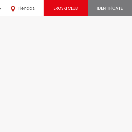
o
Tiendas
EROSKI CLUB
IDENTIFÍCATE
¿Ya estás registrado?
IDENTIFÍCATE
¿Eres nuevo?
REGÍSTRATE