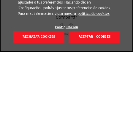
ajustados a tus preferencias. Haciendo clic en
‘Configuración’, podrás ajustar tus preferencias de cookies.
Para más información, visita nuestra
política de cookies
Compartir
Configuración
RECHAZAR COOKIES
ACEPTAR COOKIES
Volver
Revisado el 20 septiembre 2018
El huevo es un alimento sobre el que pesan ciertos
interrogantes en cuanto a manipulación,
conservación y tratamiento.