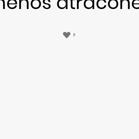
enos atracon
2