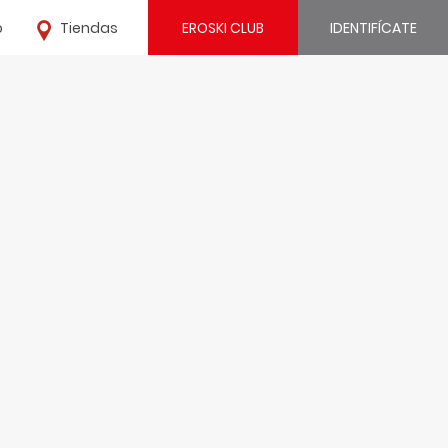
o
Tiendas
EROSKI CLUB
IDENTIFÍCATE
¿Ya estás registrado?
IDENTIFÍCATE
¿Eres nuevo?
REGÍSTRATE