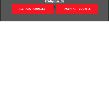
Configuración
RECHAZAR COOKIES
ACEPTAR COOKIES
Volver
Revisado el 20 septiembre 2018
Hay platos absolutamente deliciosos, rápidos y
cómodos de hacer. Y las gulas se llevan la palma.
Solas, en revuelto, para aderezar una ensalada
templada, como guarnición…