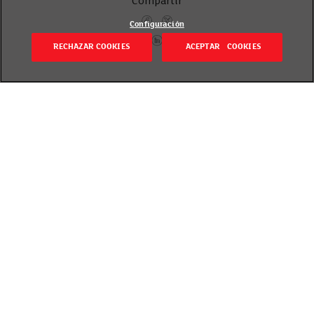
Compartir
Configuración
RECHAZAR COOKIES
ACEPTAR COOKIES
Volver
Revisado el 20 septiembre 2018
En guisos, a la plancha, en barbacoa, en bocadillo…
seguro que se te ocurren distintas excusas para
disfrutar plenamente de las dos nuevas referencias
de Chorizo y Chistorra
marca EROSKI
. Dos productos
excepcionales, que se elaboran con carnes
seleccionadas de cerdo raza Duroc con pimentón de