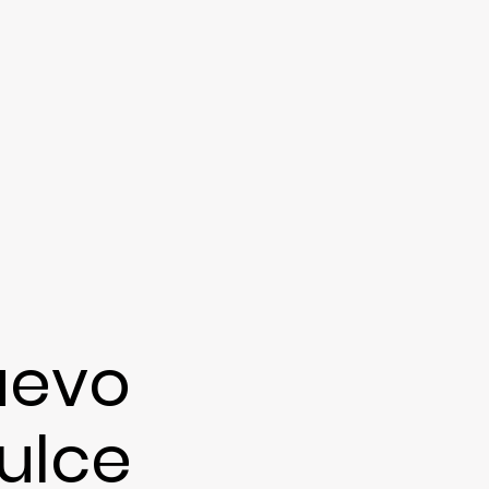
uevo
ulce