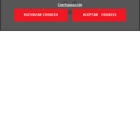
Configuración
RECHAZAR COOKIES
ACEPTAR COOKIES
Volver
Publicado el 18 febrero 2019
Nuestros productos se están llenando de colores. En
concreto, de un código de cinco tonos y letras que
resumirá el perfil nutricional de los productos
envasados. Nos referimos a Nutri-Score, un logotipo
que facilitará las decisiones de compra del
consumidor y que el Ministerio de Sanidad ha