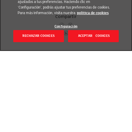
ajustados a tus preferencias. Haciendo clic en
‘Configuración’, podrás ajustar tus preferencias de cookies.
Para más información, visita nuestra
política de cookies
Compartir
Configuración
RECHAZAR COOKIES
ACEPTAR COOKIES
Volver
Revisado el 20 septiembre 2018
En comparación con el resto de marisco el contenido
de colesterol del pulpo es relativamente bajo.
El pulpo se captura durante todo el año. Se