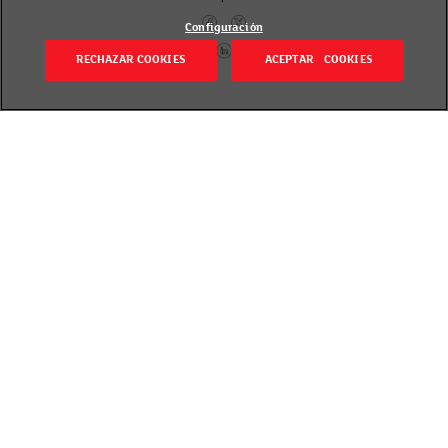
Configuración
RECHAZAR COOKIES
ACEPTAR COOKIES
Volver
Revisado el 20 septiembre 2018
El tipo y la cantidad de grasa y de sal que contienen
las palomitas comerciales marca la diferencia entre
un aperitivo saludable y otro no recomendable.
La noticia sobre el valor antioxidante de las
palomitas de maíz, muy ricas en polifenoles,