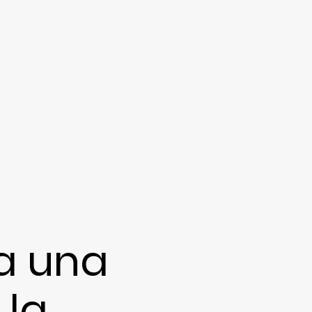
a una
 la