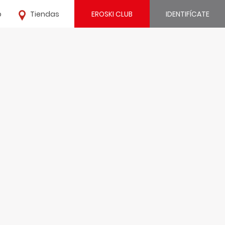
o
Tiendas
EROSKI CLUB
IDENTIFÍCATE
¿Ya estás registrado?
IDENTIFÍCATE
¿Eres nuevo?
REGÍSTRATE