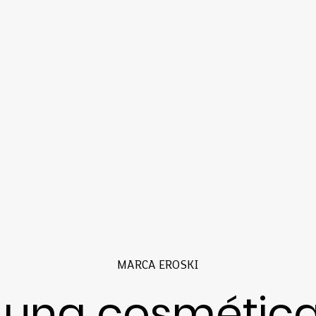
MARCA EROSKI
 una cosmética