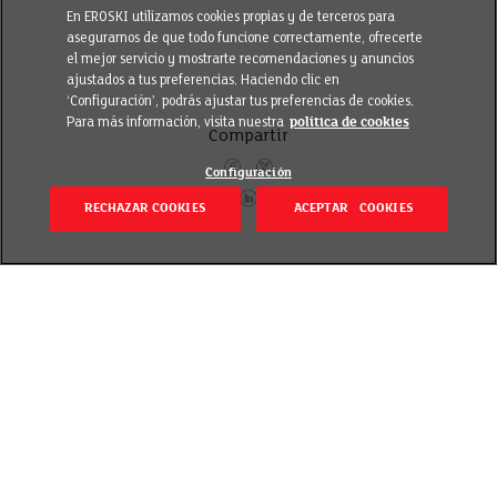
En EROSKI utilizamos cookies propias y de terceros para
asegurarnos de que todo funcione correctamente, ofrecerte
el mejor servicio y mostrarte recomendaciones y anuncios
ajustados a tus preferencias. Haciendo clic en
‘Configuración’, podrás ajustar tus preferencias de cookies.
Para más información, visita nuestra
política de cookies
Compartir
Configuración
RECHAZAR COOKIES
ACEPTAR COOKIES
Volver
Revisado el 20 septiembre 2018
Marinar las pechugas antes de asar hace que queden