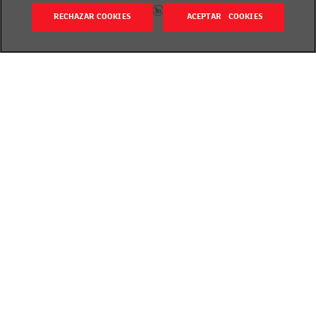
RECHAZAR COOKIES
ACEPTAR COOKIES
Volver
Revisado el 20 septiembre 2018
Sin gluten y de bajo contenido en grasa, su efecto
beneficioso se obtiene con una ingesta diaria
mínima de 1,5 g a 2,4 g de fitoesteroles. Y ayuda a
reducir del 7% al 10% del colesterol a partir de 2 a
3 semanas de consumo.