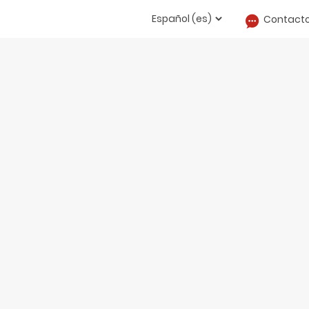
Contact