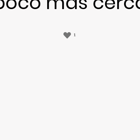
poco más cerc
1