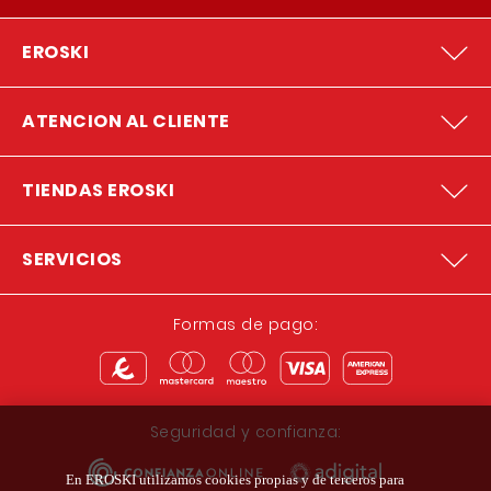
COMPRA ONLINE
TIENDAS
VALES AHORRO
En EROSKI utilizamos cookies propias y de terceros para
944 943 444
asegurarnos de que todo funcione correctamente, ofrecerte el
L-S de 9:00h a 22:00h
mejor servicio y mostrarte recomendaciones y anuncios
ajustados a tus preferencias. Haciendo clic en
‘Configuración’, podrás ajustar tus preferencias de cookies.
Para más información, visita nuestra
política de cookies