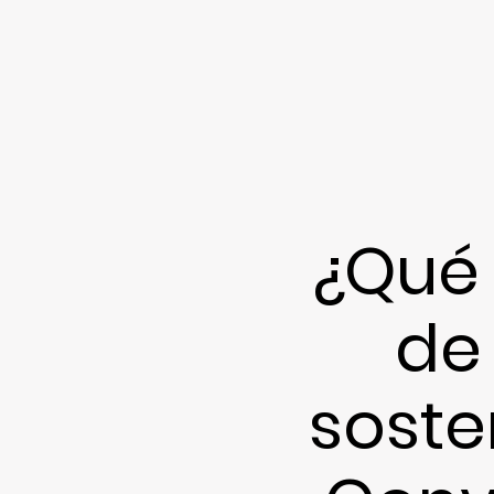
¿Qué 
de 
soste