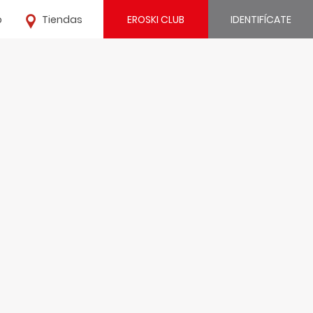
o
Tiendas
EROSKI CLUB
IDENTIFÍCATE
¿Ya estás registrado?
IDENTIFÍCATE
¿Eres nuevo?
REGÍSTRATE