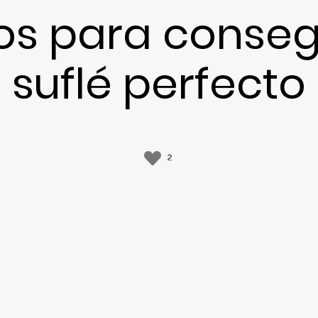
os para consegu
suflé perfecto
2