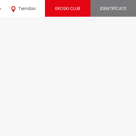
o
Tiendas
EROSKI CLUB
IDENTIFÍCATE
¿Ya estás registrado?
IDENTIFÍCATE
¿Eres nuevo?
REGÍSTRATE