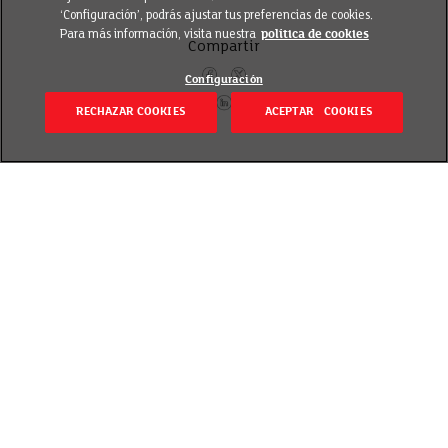
‘Configuración’, podrás ajustar tus preferencias de cookies.
Para más información, visita nuestra
política de cookies
Compartir
Configuración
RECHAZAR COOKIES
ACEPTAR COOKIES
Volver
Revisado el 20 septiembre 2018
Este año vamos a reforzar la estrecha colaboración
que ya mantenemos con nuestros proveedores de
marca. Recientemente nos reunimos con más de
400 ellos para explicarles este nuevo marco de