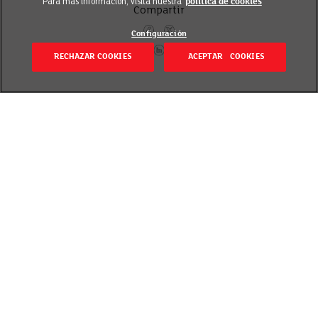
Para más información, visita nuestra
política de cookies
Compartir
Configuración
RECHAZAR COOKIES
ACEPTAR COOKIES
Volver
Revisado el 20 septiembre 2018
La fermentación que convierte la leche en yogur es
responsable de dos bacterias, Lactobacillus
bulgaricus y Streptococcus thermophilus.
Estas bacterias se consideran probióticas. ¿Qué
significa esto? Los probióticos son organismos vivos