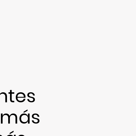
ntes
n más