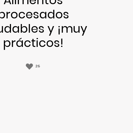
procesados
udables y ¡muy
prácticos!
26