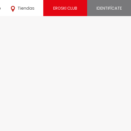
o
Tiendas
EROSKI CLUB
IDENTIFÍCATE
¿Ya estás registrado?
IDENTIFÍCATE
¿Eres nuevo?
REGÍSTRATE