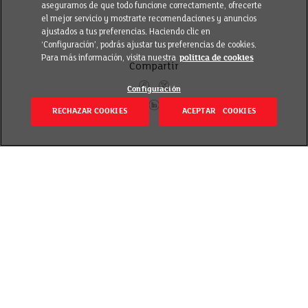
asegurarnos de que todo funcione correctamente, ofrecerte
el mejor servicio y mostrarte recomendaciones y anuncios
ajustados a tus preferencias. Haciendo clic en
‘Configuración’, podrás ajustar tus preferencias de cookies.
Para más información, visita nuestra
política de cookies
Compartir
Configuración
RECHAZAR COOKIES
ACEPTAR COOKIES
Volver
Revisado el 20 septiembre 2018
– La nueva plataforma automatizada en Palma de
Mallorca fortalece nuestra especialización en