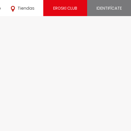
o
Tiendas
EROSKI CLUB
IDENTIFÍCATE
¿Ya estás registrado?
IDENTIFÍCATE
¿Eres nuevo?
REGÍSTRATE