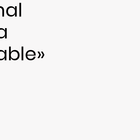
nal
a
able»