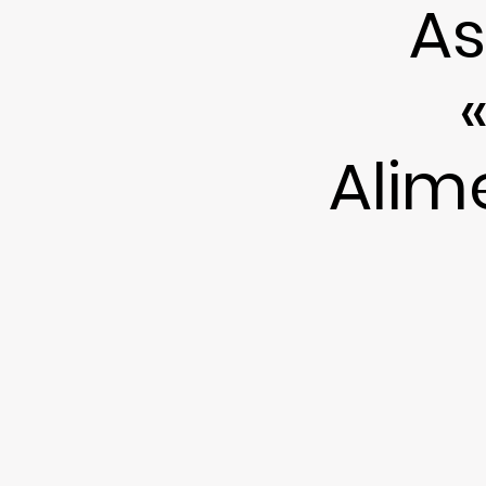
As
Alim