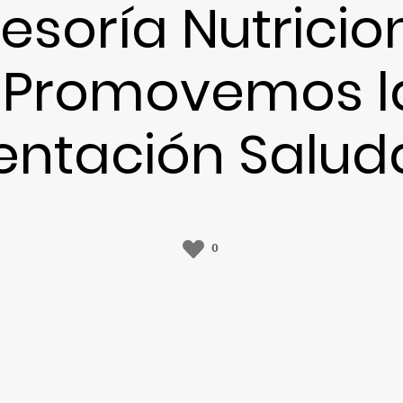
esoría Nutricio
«Promovemos l
entación Salud
0