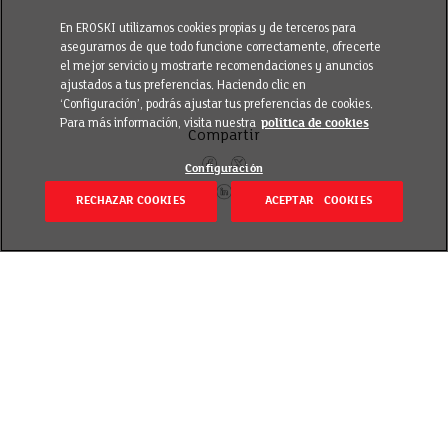
En EROSKI utilizamos cookies propias y de terceros para
asegurarnos de que todo funcione correctamente, ofrecerte
el mejor servicio y mostrarte recomendaciones y anuncios
ajustados a tus preferencias. Haciendo clic en
‘Configuración’, podrás ajustar tus preferencias de cookies.
Para más información, visita nuestra
política de cookies
Compartir
Configuración
RECHAZAR COOKIES
ACEPTAR COOKIES
Volver
Revisado el 15 marzo 2019
Esta tarde ha arrancado con un acto oficial nuestro