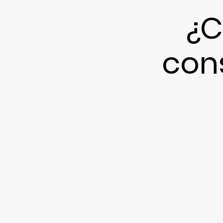
¿C
con