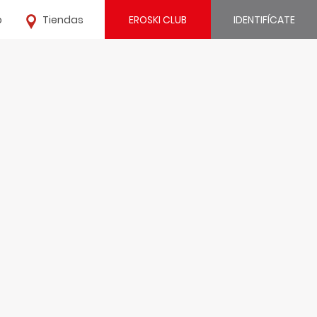
o
Tiendas
EROSKI CLUB
IDENTIFÍCATE
¿Ya estás registrado?
IDENTIFÍCATE
¿Eres nuevo?
REGÍSTRATE