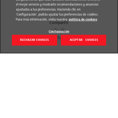
el mejor servicio y mostrarte recomendaciones y anuncios
ajustados a tus preferencias. Haciendo clic en
‘Configuración’, podrás ajustar tus preferencias de cookies.
Para más información, visita nuestra
política de cookies
Compartir
Configuración
RECHAZAR COOKIES
ACEPTAR COOKIES
Volver
Revisado el 20 septiembre 2018
En EROSKI nos sumamos por sexto año a la campaña
“La Hora del Planeta” promovida por
WWF
con el
respaldo de Naciones Unidas, realizando un apagón