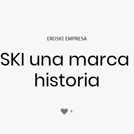
EROSKI EMPRESA
SKI una marca
historia
4