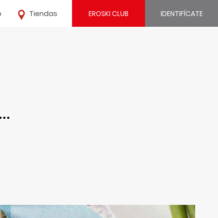
o
Tiendas
EROSKI CLUB
IDENTIFÍCATE
¿Ya estás registrado?
IDENTIFÍCATE
¿Eres nuevo?
.…
REGÍSTRATE